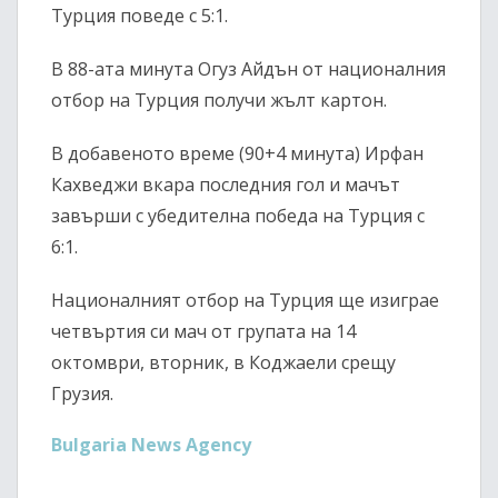
Турция поведе с 5:1.
В 88-ата минута Огуз Айдън от националния
отбор на Турция получи жълт картон.
В добавеното време (90+4 минута) Ирфан
Кахведжи вкара последния гол и мачът
завърши с убедителна победа на Турция с
6:1.
Националният отбор на Турция ще изиграе
четвъртия си мач от групата на 14
октомври, вторник, в Коджаели срещу
Грузия.
Bulgaria News Agency