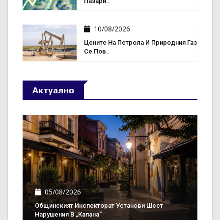
Пазари..
10/08/2026
Цените На Петрола И Природния Газ
Се Пов..
Актуално
05/08/2026
Общинският Инспекторат Установи Шест
Нарушения В „Капана“