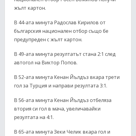
жълт картон.
В 44-ата минута Радослав Кирилов от
българския национален отбор също бе
предупреден с жълт картон.
В 49-ата минута резултатът стана 2:1 след
автогол на Виктор Попов.
В 52-ата минута Кенан Йълдъз вкара трети
гол за Турция и направи резултата 3:1.
В 56-ата минута Кенан Йълдъз отбеляза
втория си гол в мача, увеличавайки
резултата на 4:1.
В 65-ата минута Зеки Челик вкара гол и