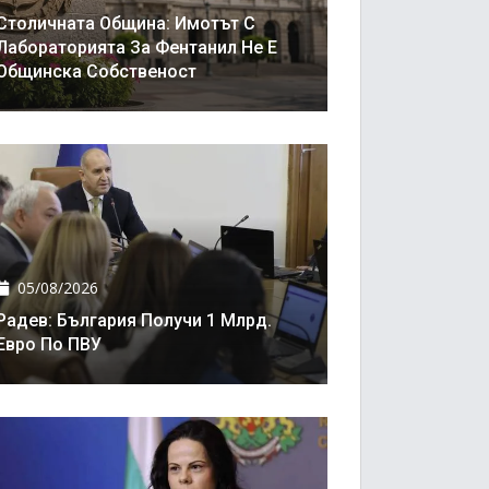
Столичната Община: Имотът С
Лабораторията За Фентанил Не Е
Общинска Собственост
05/08/2026
Радев: България Получи 1 Млрд.
Евро По ПВУ