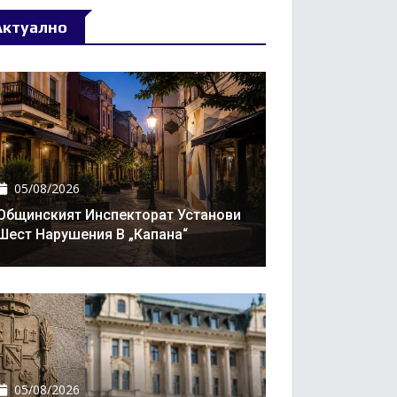
Актуално
05/08/2026
Общинският Инспекторат Установи
Шест Нарушения В „Капана“
05/08/2026