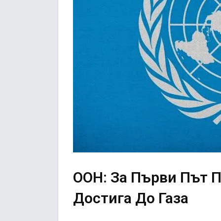
ООН: За Първи Път 
Достига До Газа