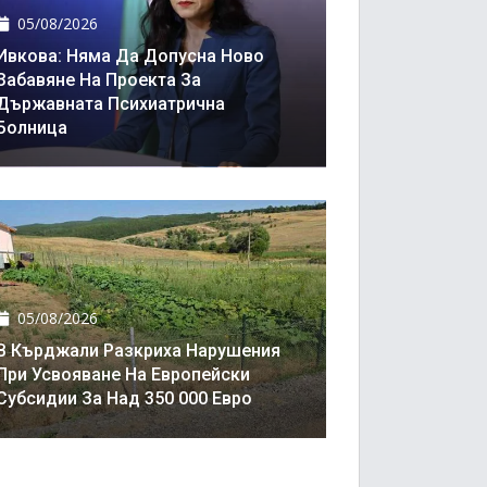
05/08/2026
Ивкова: Няма Да Допусна Ново
Забавяне На Проекта За
Държавната Психиатрична
Болница
05/08/2026
В Кърджали Разкриха Нарушения
При Усвояване На Европейски
Субсидии За Над 350 000 Евро