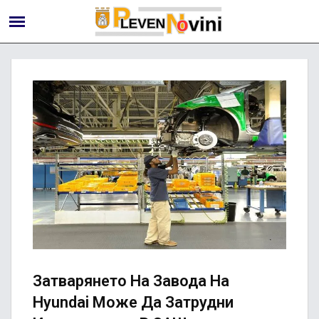
Затварянето На Завода На
Hyundai Може Да Затрудни