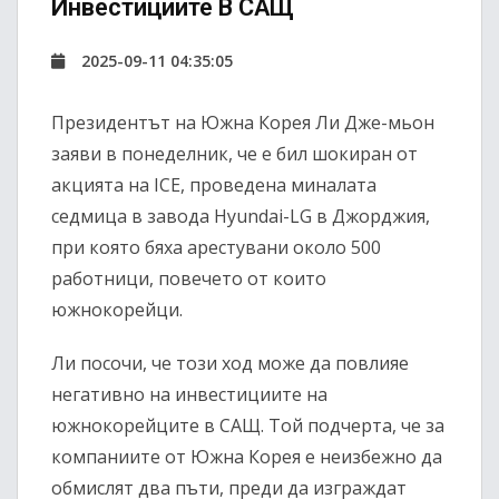
Инвестициите В САЩ
2025-09-11 04:35:05
Президентът на Южна Корея Ли Дже-мьон
заяви в понеделник, че е бил шокиран от
акцията на ICE, проведена миналата
седмица в завода Hyundai-LG в Джорджия,
при която бяха арестувани около 500
работници, повечето от които
южнокорейци.
Ли посочи, че този ход може да повлияе
негативно на инвестициите на
южнокорейците в САЩ. Той подчерта, че за
компаниите от Южна Корея е неизбежно да
обмислят два пъти, преди да изграждат